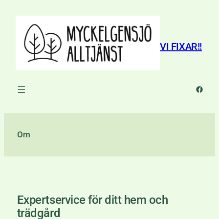
Hoppa
till
innehåll
VI FIXAR!!
Faceb
Om
Expertservice för ditt hem och
trädgård